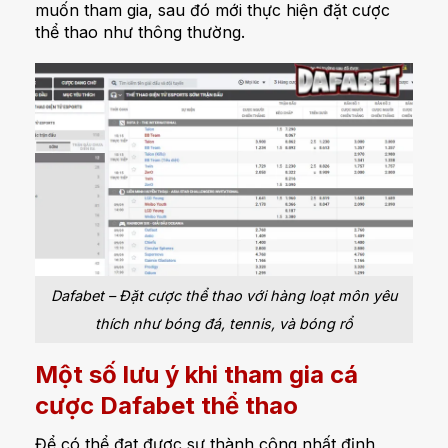
muốn tham gia, sau đó mới thực hiện đặt cược
thể thao như thông thường.
Dafabet – Đặt cược thể thao với hàng loạt môn yêu
thích như bóng đá, tennis, và bóng rổ
Một số lưu ý khi tham gia cá
cược Dafabet thể thao
Để có thể đạt được sự thành công nhất định