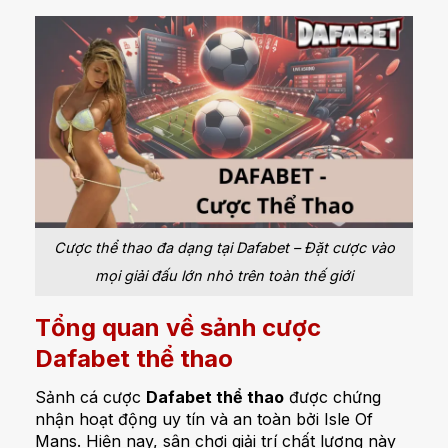
Cược thể thao đa dạng tại Dafabet – Đặt cược vào
mọi giải đấu lớn nhỏ trên toàn thế giới
Tổng quan về sảnh cược
Dafabet thể thao
Sảnh cá cược
Dafabet thể thao
được chứng
nhận hoạt động uy tín và an toàn bởi Isle Of
Mans. Hiện nay, sân chơi giải trí chất lượng này