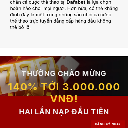
chắn cá cược
thể thao
tại
Dafabet
là lựa chọn
hoàn hảo cho mọi người. Hơn nữa, có thể khẳng
định đây là một trong những sân chơi cá cược
thể thao trực tuyến đẳng cấp hàng đầu không
thể bỏ lỡ.
THƯỞNG CHÀO MỪNG
140% TỚI 3.000.000
VNĐ!
HAI LẦN NẠP ĐẦU TIÊN
ĐĂNG KÝ NGAY