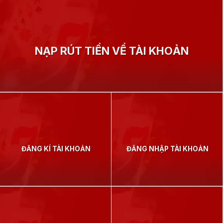
NẠP RÚT TIỀN VỀ TÀI KHOẢN
ĐĂNG KÍ TÀI KHOẢN
ĐĂNG NHẬP TÀI KHOẢN