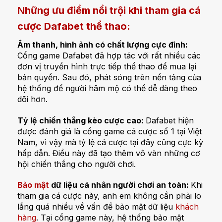
Những ưu điểm nổi trội khi tham gia cá
cược Dafabet thể thao:
Âm thanh, hình ảnh có chất lượng cực đỉnh:
Cổng game Dafabet đã hợp tác với rất nhiều các
đơn vị truyền hình trực tiếp thể thao để mua lại
bản quyền. Sau đó, phát sóng trên nền tảng của
hệ thống để người hâm mộ có thể dễ dàng theo
dõi hơn.
Tỷ lệ chiến thắng kèo cược cao:
Dafabet hiện
được đánh giá là cổng game cá cược số 1 tại Việt
Nam, vì vậy mà tỷ lệ cá cược tại đây cũng cực kỳ
hấp dẫn. Điều này đã tạo thêm vô vàn những cơ
hội chiến thắng cho người chơi.
Bảo mật
dữ liệu cá nhân người chơi an toàn:
Khi
tham gia cá cược này, anh em không cần phải lo
lắng quá nhiều về vấn đề bảo mật dữ liệu
khách
hàng
. Tại cổng game này, hệ thống bảo mật