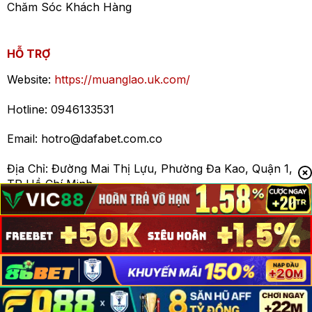
Chăm Sóc Khách Hàng
HỖ TRỢ
Website:
https://muanglao.uk.com/
Hotline: 0946133531
Email:
hotro@dafabet.com.co
Địa Chỉ:
Đường Mai Thị Lựu, Phường Đa Kao, Quận 1,
TP Hồ Chí Minh
Hastag:
#dafabet #dafabetlink #vuicungdafabet
#dafabetcom
Copyright 2026 ©
ALL RIGHTS RESERVED