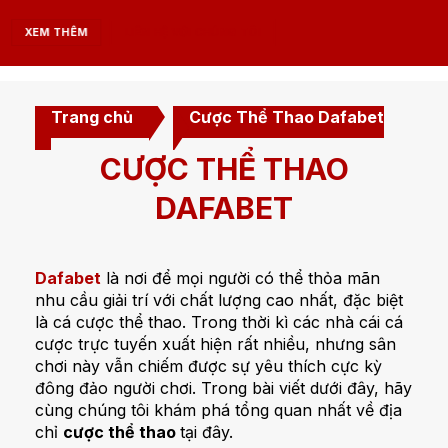
XEM THÊM
LIÊN HỆ VỚI CHÚNG TÔI
Trang chủ
Cược Thể Thao Dafabet
CƯỢC THỂ THAO
DAFABET
Dafabet
là nơi để mọi người có thể thỏa mãn
nhu cầu giải trí với chất lượng cao nhất, đặc biệt
là cá cược thể thao. Trong thời kì các nhà cái cá
cược trực tuyến xuất hiện rất nhiều, nhưng sân
chơi này vẫn chiếm được sự yêu thích cực kỳ
đông đảo người chơi. Trong bài viết dưới đây, hãy
cùng chúng tôi khám phá tổng quan nhất về địa
chỉ
cược thể thao
tại đây
.