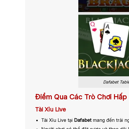
Dafabet Tabl
Điểm Qua Các Trò Chơi Hấp 
Tài Xỉu Live
Tài Xỉu Live tại
Dafabet
mang đến trải n