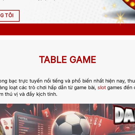
G TÔI
TABLE GAME
ng bạc trực tuyến nổi tiếng và phổ biến nhất hiện nay, thu
hàng loạt các trò chơi hấp dẫn từ game bài,
slot
games đến 
 thú vị và đầy kịch tính.