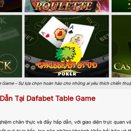
e Game – Sự lựa chọn hoàn hảo cho những ai yêu thích chiến thuật
Dẫn Tại Dafabet Table Game
ghiệm chân thực và đầy hấp dẫn, với giao diện trực quan v