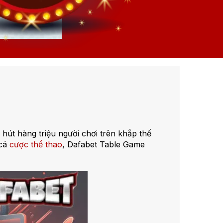
 hút hàng triệu người chơi trên khắp thế
cá
cược thể thao
, Dafabet Table Game