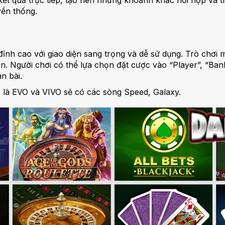
 kết quả trực tiếp, tạo nên những khoảnh khắc hồi hộp và t
yền thống.
 đỉnh cao với giao diện sang trọng và dễ sử dụng. Trò chơ
ẫn. Người chơi có thể lựa chọn đặt cược vào “Player”, “Ban
n bài.
 là EVO và VIVO sẽ có các sòng Speed, Galaxy.