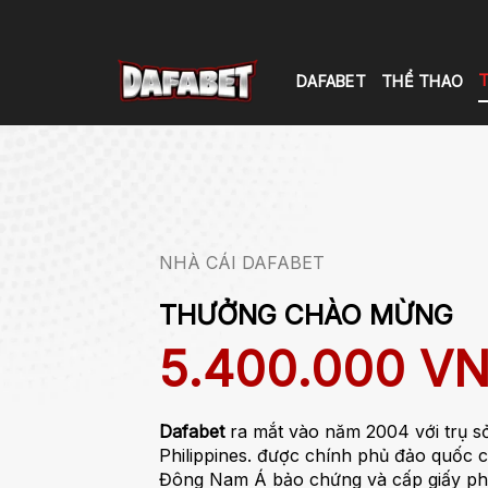
Chuyển
đến
nội
DAFABET
THỂ THAO
dung
NHÀ CÁI DAFABET
THƯỞNG CHÀO MỪNG
5.400.000 V
Dafabet
ra mắt vào năm 2004 với trụ sở 
Philippines. được chính phủ đảo quốc 
Đông Nam Á bảo chứng và cấp giấy ph